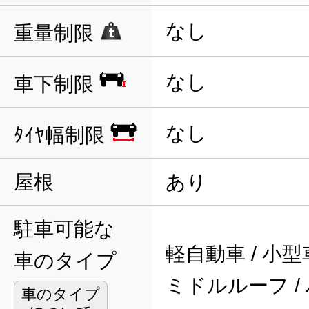
なし
重量制限
なし
車下制限
なし
ﾀｲﾔ幅制限
屋根
あり
駐車可能な
軽自動車 / 小型車
車のタイプ
ミドルルーフ /
車のタイプ