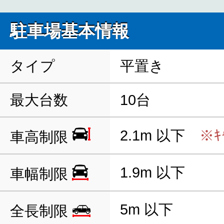
駐車場基本情報
タイプ
平置き
最大台数
10台
2.1m 以下
※ｷ
車高制限
1.9m 以下
車幅制限
5m 以下
全長制限