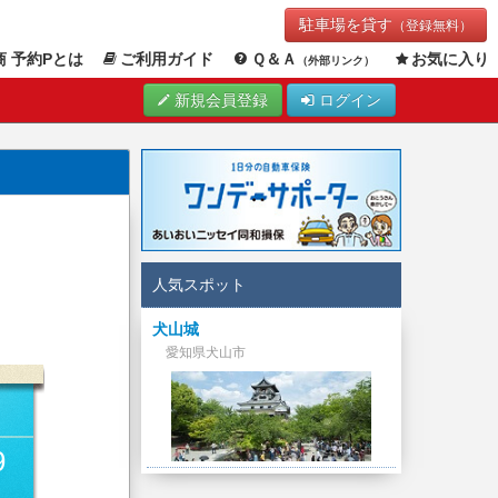
駐車場を貸す
（登録無料）
 予約Pとは
ご利用ガイド
Ｑ＆Ａ
お気に入り
（外部リンク）
新規会員登録
ログイン
人気スポット
犬山城
愛知県犬山市
9