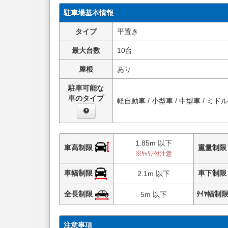
駐車場基本情報
タイプ
平置き
最大台数
10台
屋根
あり
駐車可能な
車のタイプ
軽自動車 / 小型車 / 中型車 / ミド
1.85m 以下
車高制限
重量制
※ｷｬﾘｱ付注意
車幅制限
車下制
2.1m 以下
全長制限
ﾀｲﾔ幅制
5m 以下
注意事項