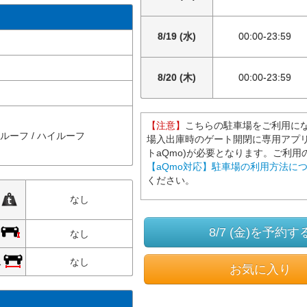
8/19 (水)
00:00-23:59
8/20 (木)
00:00-23:59
【注意】
こちらの駐車場をご利用に
ルルーフ / ハイルーフ
場入出庫時のゲート開閉に専用アプリ
トaQmo)が必要となります。ご利用
【aQmo対応】駐車場の利用方法に
ください。
限
なし
8/7 (金)を予約す
限
なし
限
なし
お気に入り