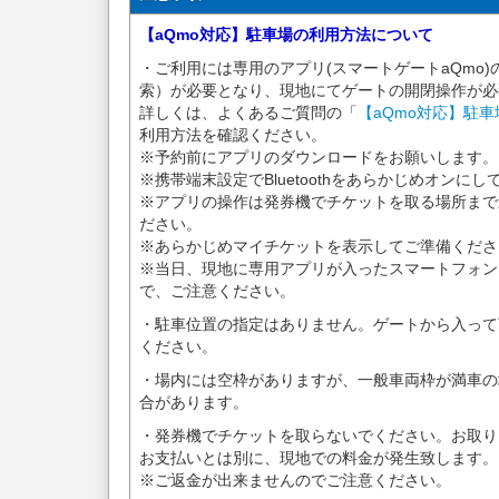
【aQmo対応】駐車場の利用方法について
・ご利用には専用のアプリ(スマートゲートaQmo)
索）が必要となり、現地にてゲートの開閉操作が必
詳しくは、よくあるご質問の「
【aQmo対応】駐
利用方法を確認ください。
※予約前にアプリのダウンロードをお願いします。
※携帯端末設定でBluetoothをあらかじめオンに
※アプリの操作は発券機でチケットを取る場所まで
ださい。
※あらかじめマイチケットを表示してご準備くださ
※当日、現地に専用アプリが入ったスマートフォン
で、ご注意ください。
・駐車位置の指定はありません。ゲートから入って
ください。
・場内には空枠がありますが、一般車両枠が満車の
合があります。
・発券機でチケットを取らないでください。お取り
お支払いとは別に、現地での料金が発生致します。
※ご返金が出来ませんのでご注意ください。