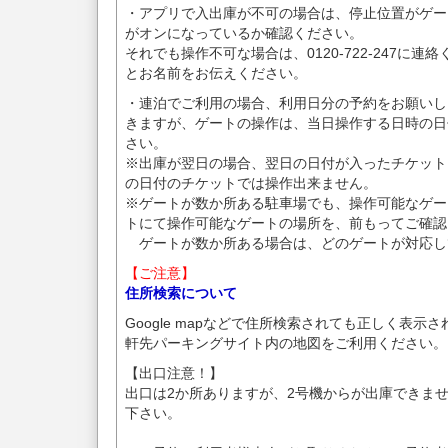
・アプリで入出庫が不可の場合は、停止位置がゲート前に
がオンになっているか確認ください。
それでも操作不可な場合は、0120-722-247に
とお名前をお伝えください。
・連泊でご利用の場合、利用日分の予約をお願いし
きますが、ゲートの操作は、当日操作する日時の日
さい。
※出庫が翌日の場合、翌日の日付が入ったチケット
の日付のチケットでは操作出来ません。
※ゲートが数か所ある駐車場でも、操作可能なゲー
トにて操作可能なゲートの場所を、前もってご確認
ゲートが数か所ある場合は、どのゲートが対応し
【ご注意】
住所検索について
Google mapなどで住所検索されても正しく表示
軒先パーキングサイト内の地図をご利用ください。
【出口注意！】
出口は2か所ありますが、2号機からが出庫できま
下さい。