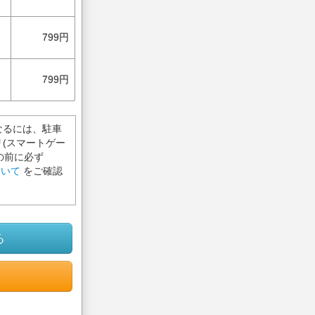
799円
799円
なるには、駐車
(スマートゲー
の前に必ず
ついて
をご確認
る