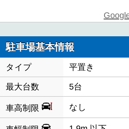
Goo
駐車場基本情報
タイプ
平置き
最大台数
5台
なし
車高制限
1.9m 以下