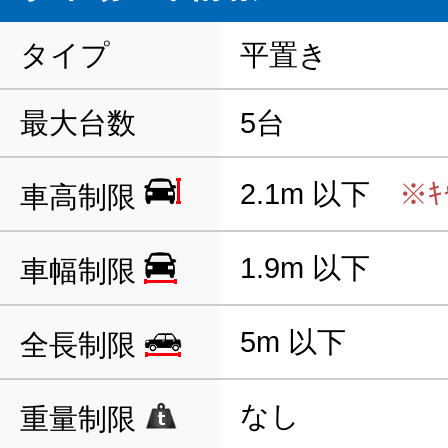
タイプ
平置き
最大台数
5台
2.1m 以下
※ｷ
車高制限
1.9m 以下
車幅制限
5m 以下
全長制限
なし
重量制限