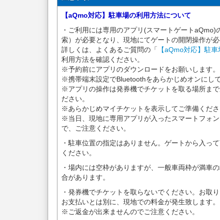
【aQmo対応】駐車場の利用方法について
・ご利用には専用のアプリ(スマートゲートaQmo)
索）が必要となり、現地にてゲートの開閉操作が必
詳しくは、よくあるご質問の「
【aQmo対応】駐
利用方法を確認ください。
※予約前にアプリのダウンロードをお願いします。
※携帯端末設定でBluetoothをあらかじめオンに
※アプリの操作は発券機でチケットを取る場所まで
ださい。
※あらかじめマイチケットを表示してご準備くださ
※当日、現地に専用アプリが入ったスマートフォン
で、ご注意ください。
・駐車位置の指定はありません。ゲートから入って
ください。
・場内には空枠がありますが、一般車両枠が満車の
合があります。
・発券機でチケットを取らないでください。お取り
お支払いとは別に、現地での料金が発生致します。
※ご返金が出来ませんのでご注意ください。