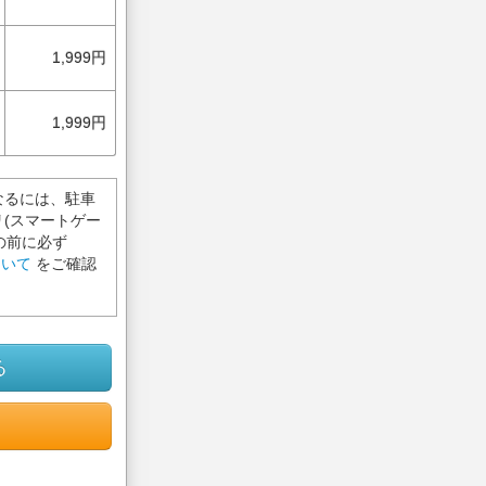
1,999円
1,999円
なるには、駐車
(スマートゲー
の前に必ず
ついて
をご確認
る