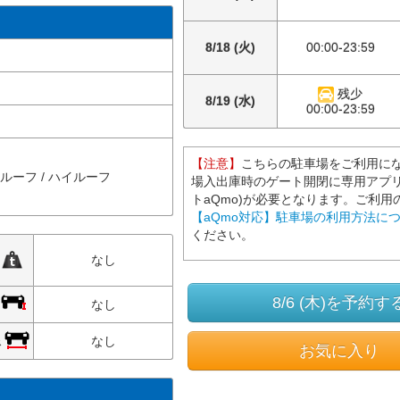
8/18 (火)
00:00-23:59
残少
8/19 (水)
00:00-23:59
【注意】
こちらの駐車場をご利用に
ルルーフ / ハイルーフ
場入出庫時のゲート開閉に専用アプリ
トaQmo)が必要となります。ご利用
【aQmo対応】駐車場の利用方法に
ください。
限
なし
8/6 (木)を予約す
限
なし
限
なし
お気に入り