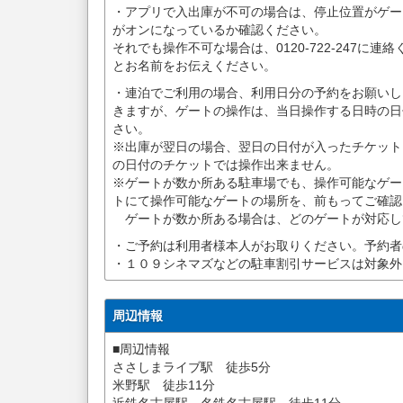
・アプリで入出庫が不可の場合は、停止位置がゲート前に
がオンになっているか確認ください。
それでも操作不可な場合は、0120-722-247に
とお名前をお伝えください。
・連泊でご利用の場合、利用日分の予約をお願いし
きますが、ゲートの操作は、当日操作する日時の日
さい。
※出庫が翌日の場合、翌日の日付が入ったチケット
の日付のチケットでは操作出来ません。
※ゲートが数か所ある駐車場でも、操作可能なゲー
トにて操作可能なゲートの場所を、前もってご確認
ゲートが数か所ある場合は、どのゲートが対応し
・ご予約は利用者様本人がお取りください。予約者
・１０９シネマズなどの駐車割引サービスは対象外
周辺情報
■周辺情報
ささしまライブ駅 徒歩5分
米野駅 徒歩11分
近鉄名古屋駅、名鉄名古屋駅 徒歩11分