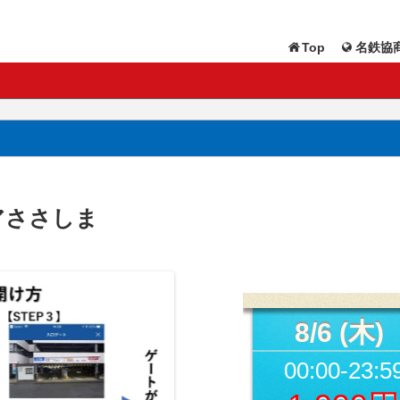
Top
名鉄協商
アささしま
8/6 (木)
00:00-23:5