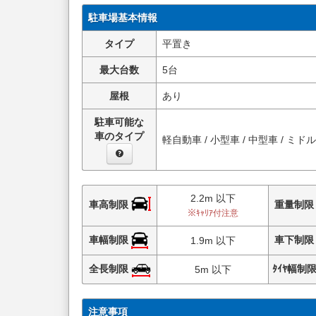
駐車場基本情報
タイプ
平置き
最大台数
5台
屋根
あり
駐車可能な
車のタイプ
軽自動車 / 小型車 / 中型車 / ミド
2.2m 以下
車高制限
重量制
※ｷｬﾘｱ付注意
車幅制限
車下制
1.9m 以下
全長制限
ﾀｲﾔ幅制
5m 以下
注意事項