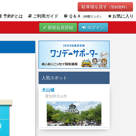
駐車場を貸す
（登録無料）
 予約Pとは
ご利用ガイド
Ｑ＆Ａ
お気に入り
（外部リンク）
新規会員登録
ログイン
人気スポット
犬山城
愛知県犬山市
9