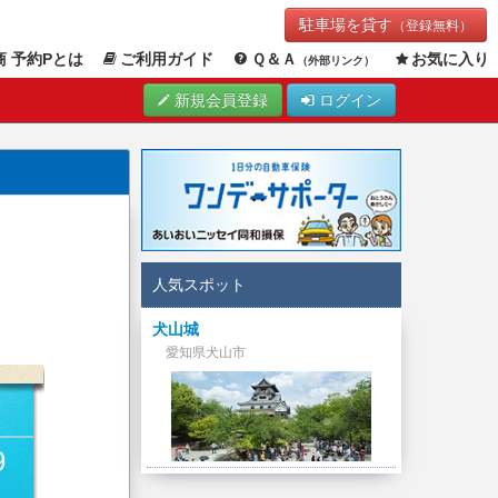
駐車場を貸す
（登録無料）
 予約Pとは
ご利用ガイド
Ｑ＆Ａ
お気に入り
（外部リンク）
新規会員登録
ログイン
人気スポット
犬山城
愛知県犬山市
9