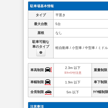
駐車場基本情報
タイプ
平置き
最大台数
5台
屋根
なし
駐車可能な
車のタイプ
軽自動車 / 小型車 / 中型車 / ミド
2.3m 以下
車高制限
重量制
※ｷｬﾘｱ付注意
車幅制限
車下制
1.9m 以下
全長制限
ﾀｲﾔ幅制
5m 以下
注意事項