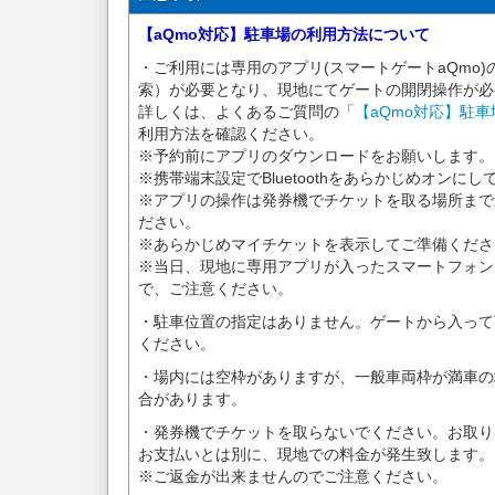
【aQmo対応】駐車場の利用方法について
・ご利用には専用のアプリ(スマートゲートaQmo)
索）が必要となり、現地にてゲートの開閉操作が必
詳しくは、よくあるご質問の「
【aQmo対応】駐
利用方法を確認ください。
※予約前にアプリのダウンロードをお願いします。
※携帯端末設定でBluetoothをあらかじめオンに
※アプリの操作は発券機でチケットを取る場所まで
ださい。
※あらかじめマイチケットを表示してご準備くださ
※当日、現地に専用アプリが入ったスマートフォン
で、ご注意ください。
・駐車位置の指定はありません。ゲートから入って
ください。
・場内には空枠がありますが、一般車両枠が満車の
合があります。
・発券機でチケットを取らないでください。お取り
お支払いとは別に、現地での料金が発生致します。
※ご返金が出来ませんのでご注意ください。