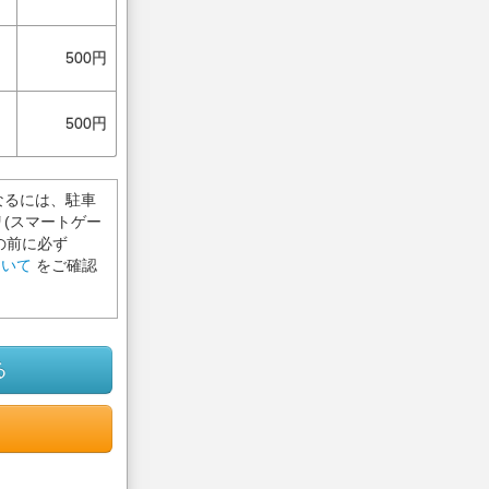
500円
500円
なるには、駐車
(スマートゲー
の前に必ず
ついて
をご確認
る