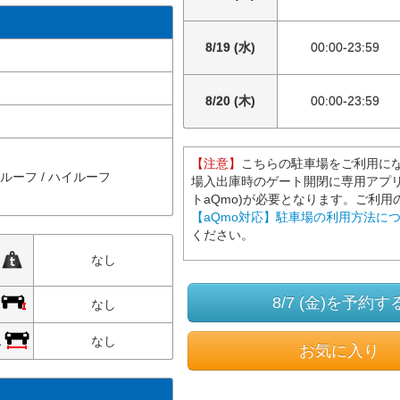
8/19 (水)
00:00-23:59
8/20 (木)
00:00-23:59
【注意】
こちらの駐車場をご利用に
ルルーフ / ハイルーフ
場入出庫時のゲート開閉に専用アプリ
トaQmo)が必要となります。ご利用
【aQmo対応】駐車場の利用方法に
ください。
限
なし
8/7 (金)を予約す
限
なし
限
なし
お気に入り