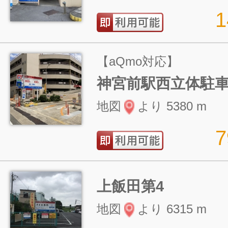
【aQmo対応】
神宮前駅西立体駐
地図
より 5380 m
上飯田第4
地図
より 6315 m