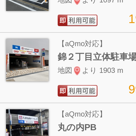
【aQmo対応】
錦２丁目立体駐車
地図
より 1903 m
【aQmo対応】
丸の内PB