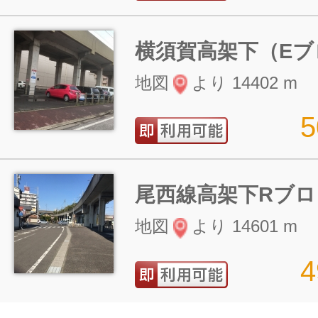
横須賀高架下（Eブ
地図
より 14402 m
尾西線高架下Rブロ
地図
より 14601 m