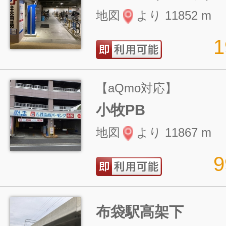
地図
より 11852 m
【aQmo対応】
小牧PB
地図
より 11867 m
布袋駅高架下