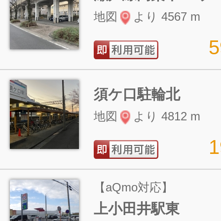
地図
より 4567 m
須ケ口駐輪北
地図
より 4812 m
【aQmo対応】
上小田井駅東