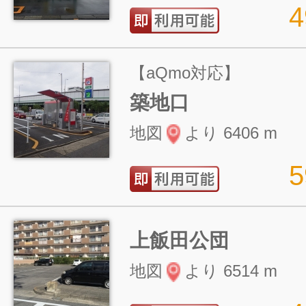
【aQmo対応】
築地口
地図
より 6406 m
上飯田公団
地図
より 6514 m