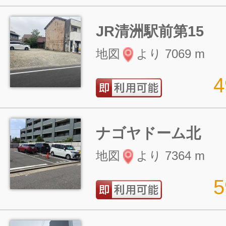
JR清洲駅前第15
地図
より 7069 m
ナゴヤドーム北
地図
より 7364 m