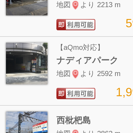
地図
より 2213 m
【aQmo対応】
ナディアパーク
地図
より 2592 m
1,
西枇杷島