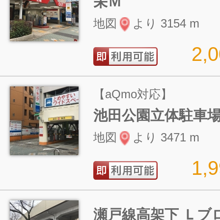
栄Ｍ
地図
より 3154 m
2,
【aQmo対応】
池田公園立体駐車
地図
より 3471 m
1,
瀬戸線高架下 Ｌブ