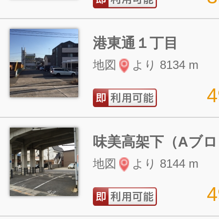
港東通１丁目
地図
より 8134 m
味美高架下（Aブロ
地図
より 8144 m