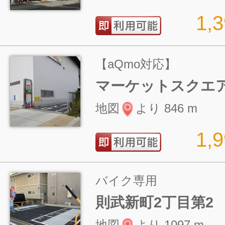
1,
【aQmo対応】
マーケットスクエ
地図
より 846 m
1,
バイク専用
則武新町2丁目第2
地図
より 1097 m