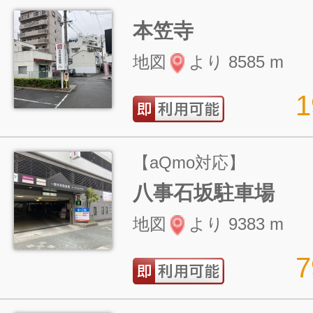
本笠寺
地図
より 8585 m
【aQmo対応】
八事石坂駐車場
地図
より 9383 m