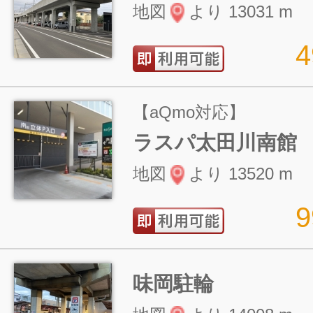
地図
より 13031 m
【aQmo対応】
ラスパ太田川南館
地図
より 13520 m
味岡駐輪